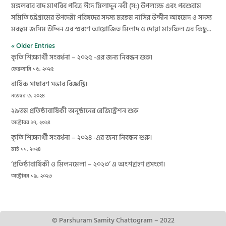
মঙ্গলবার বাদ মাগরিব পবিত্র ঈদে মিলাদুন নবী (স:) উপলক্ষে এবং পরশুরাম
সমিতি চট্টগ্রামের উপদেষ্টা পরিষদের সদস্য মরহুম নাসির উদ্দীন আহমেদ ও সদস্য
মরহুম জসিম উদ্দিন এর স্মরণে আয়োজিত মিলাদ ও দোয়া মাহফিল এর কিছু...
« Older Entries
কৃতি শিক্ষার্থী সংবর্ধনা – ২০২৫ -এর জন্য নিবন্ধন শুরু।
ফেব্রুয়ারি ১৬, ২০২৫
বার্ষিক সাধারণ সভার বিজ্ঞপ্তি।
নভেম্বর ৩, ২০২৪
২৯তম প্রতিষ্ঠাবার্ষিকী অনুষ্ঠানের রেজিস্ট্রেশন শুরু
অক্টোবর ২৭, ২০২৪
কৃতি শিক্ষার্থী সংবর্ধনা – ২০২৪ -এর জন্য নিবন্ধন শুরু।
মার্চ ১১, ২০২৪
‘প্রতিষ্ঠাবার্ষিকী ও মিলনমেলা – ২০২৩’ এ অংশগ্রহণ প্রসংগে।
অক্টোবর ১৯, ২০২৩
© Parshuram Samity Chattogram – 2022