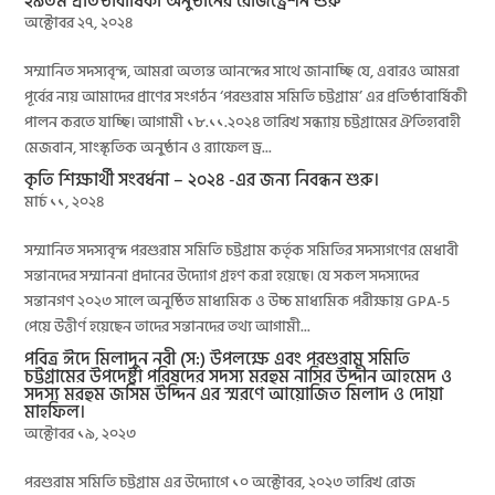
২৯তম প্রতিষ্ঠাবার্ষিকী অনুষ্ঠানের রেজিস্ট্রেশন শুরু
অক্টোবর ২৭, ২০২৪
সম্মানিত সদস্যবৃন্দ, আমরা অত্যন্ত আনন্দের সাথে জানাচ্ছি যে, এবারও আমরা
পূর্বের ন্যয় আমাদের প্রাণের সংগঠন ‘পরশুরাম সমিতি চট্টগ্রাম’ এর প্রতিষ্ঠাবার্ষিকী
পালন করতে যাচ্ছি। আগামী ১৮.১১.২০২৪ তারিখ সন্ধ্যায় চট্টগ্রামের ঐতিহ্যবাহী
মেজবান, সাংস্কৃতিক অনুষ্ঠান ও র‌্যাফেল ড্র...
কৃতি শিক্ষার্থী সংবর্ধনা – ২০২৪ -এর জন্য নিবন্ধন শুরু।
মার্চ ১১, ২০২৪
সম্মানিত সদস্যবৃন্দ পরশুরাম সমিতি চট্টগ্রাম কর্তৃক সমিতির সদস্যগণের মেধাবী
সন্তানদের সম্মাননা প্রদানের উদ্যোগ গ্রহণ করা হয়েছে। যে সকল সদস্যদের
সন্তানগণ ২০২৩ সালে অনুষ্ঠিত মাধ্যমিক ও উচ্চ মাধ্যমিক পরীক্ষায় GPA-5
পেয়ে উত্তীর্ণ হয়েছেন তাদের সন্তানদের তথ্য আগামী...
পবিত্র ঈদে মিলাদুন নবী (স:) উপলক্ষে এবং পরশুরাম সমিতি
চট্টগ্রামের উপদেষ্টা পরিষদের সদস্য মরহুম নাসির উদ্দীন আহমেদ ও
সদস্য মরহুম জসিম উদ্দিন এর স্মরণে আয়োজিত মিলাদ ও দোয়া
মাহফিল।
অক্টোবর ১৯, ২০২৩
পরশুরাম সমিতি চট্টগ্রাম এর উদ্যোগে ১০ অক্টোবর, ২০২৩ তারিখ রোজ